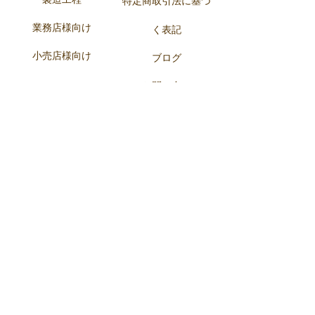
製造工程
特定商取引法に基づ
業務店様向け
く表記
小売店様向け
ブロ
グ
お
問い合せ
求人情報
Facebook
Instagram
メルマガ登録
商品情報をメールでお届けします
名
メールアドレス
送信する