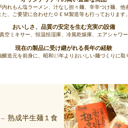
オリジナリティの高い豊富な商品
戸内れもん塩ラーメン、汁なし担々麺、辛辛つけ麺、他
また、ご要望に合わせたＯＥＭ製造等も行っております
おいしさ、品質の安定を生む充実の設備
真空ミキサー、恒温恒湿庫、冷風乾燥庫、エアシャワー
現在の製品に受け継がれる長年の経験
醤油醸造元を前身に、昭和23年よりおいしい麺づくりに
— 熟成半生麺１食