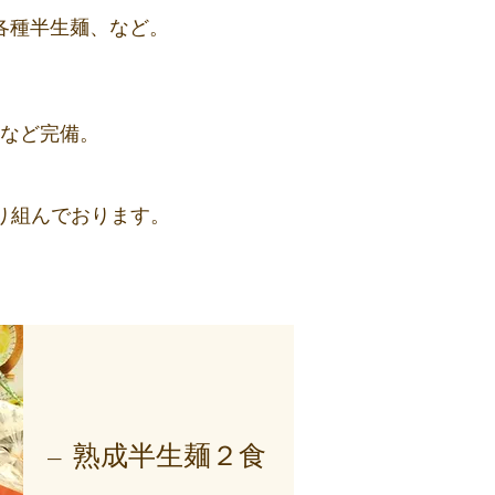
各種半生麺、など。
。
など完備。
取り組んでおります。
— 熟成半生麺２食