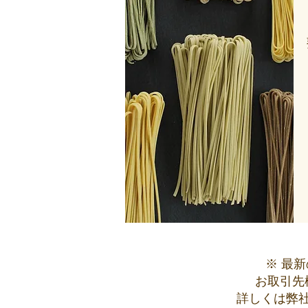
※ 最
お取引先
詳しくは弊