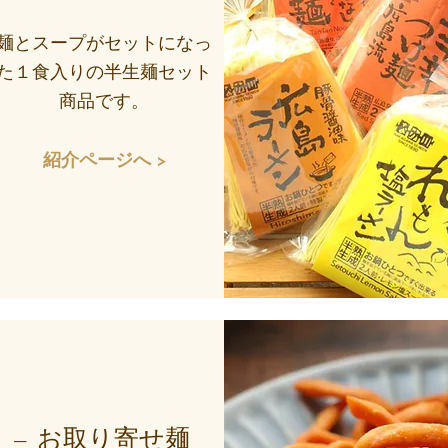
麺とスープがセットになっ
た１食入りの半生麺セット
商品です。
紹介ページへ >
— お取り寄せ麺