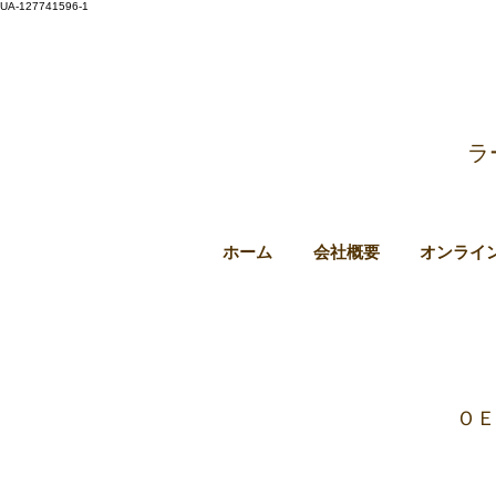
UA-127741596-1
ラ
ホーム
会社概要
オンライ
ＯＥ