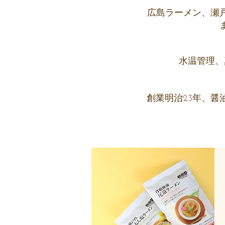
広島ラーメン、瀬
水温管理、
​創業明治23年、