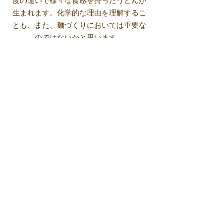
度の違いで様々な食感を持ったうどんが
生まれます。化学的な理由を理解するこ
とも、また、麺づくりにおいては重要な
のではないかと思います。
～なか川の麺づくりの取り組みについて
～
弊社では麺づくりにおいて、グルテンを
適度に形成させるため、麺生地の圧延を
繰り返し、「寝かせ」の時間を設けるよ
うにしています。
寝かせ以外にも、麺づくりにおいて大切
な要素は色々ありますが、この「寝か
せ」は、おいしい麺をつくるために、欠
かせない部分です。
なか川では手間を惜しまない製法を心が