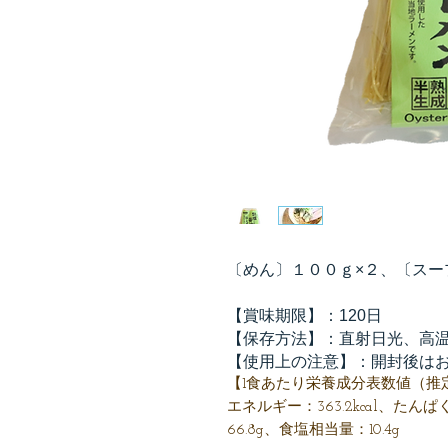
〔めん〕１００ｇ×２、〔スー
【賞味期限】：120日
【保存方法】：直射日光、高
【使用上の注意】：開封後は
【1食あたり栄養成分表数値（推
エネルギー：363.2kcal、たんぱ
66.8g、食塩相当量：10.4g