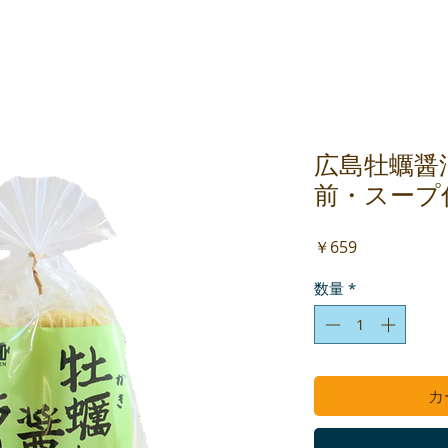
広島牡蠣醤
前・スープ
価
￥659
格
数量
*
カ