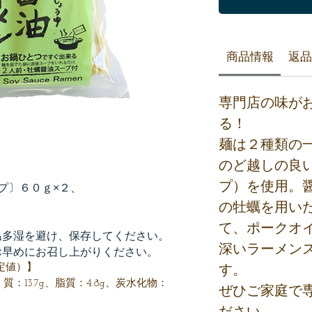
商品情報
返品
専門店の味が
る！
麺は２種類の
のど越しの良
プ）を使用。
プ〕６０ｇ×２、
の牡蠣を用い
て、ポークオ
温多湿を避け、保存してください。
深いラーメン
お早めにお召し上がりください。
定値）】
す。
く質：13.7g、脂質：4.8g、炭水化物：
ぜひご家庭で