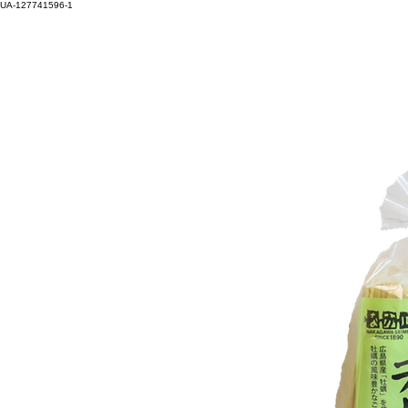
UA-127741596-1