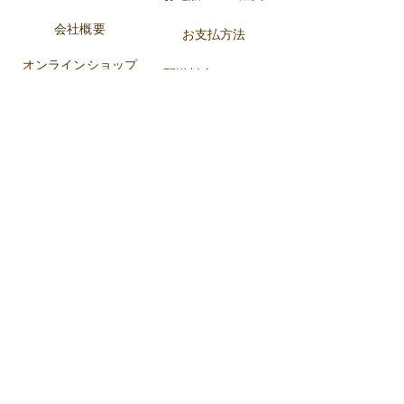
会社概要
お支払方法
オンラインショップ
配送料金
について
製造工程
特定商取引法に基づ
業務店様向け
く表記
小売店様向け
ブロ
グ
お
問い合せ
求人情報
Facebook
Instagram
メルマガ登録
商品情報をメールでお届けします