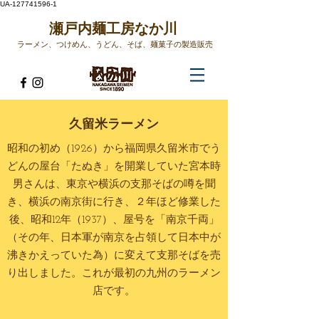
UA-127741596-1
​瀬戸内麺工房なか川
ラーメン、つけめん、うどん、そば、麺菓子の製造販売​
久留米ラーメン
昭和の初め（1926）から福岡県久留米市でう
どんの屋台「たぬき」を開業していた宮本時
男さんは、東京や横浜の支那そばの噂を聞
き、横浜の南京街に行き、２年ほど修業した
後、昭和12年（1937）、屋号を「南京千両」
（その年、日本軍が南京を占領して日本中が
沸きかえっていた為）に変えて支那そばを売
り出しました。これが最初の九州のラーメン
店です。