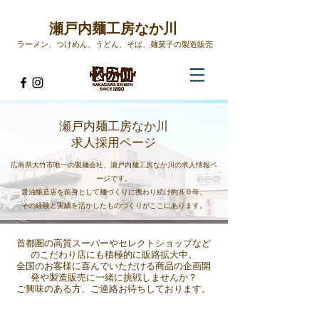
UA-127741596-1
​瀬戸内麺工房なか川
ラーメン、つけめん、うどん、そば、麺菓子の製造販売​
瀬戸内麺工房なか川
求人採用ページ
広島県大竹市唯一の製麺会社、瀬戸内麺工房なか川の求人情報ペ
ージです。
醤油醸造店を前身として麺づくりに携わり続け約８０年、
その経験と実績を活かしたものづくりがここにあります。
​首都圏の高質スーパーやセレクトショップなど
のこだわり店にも積極的に販路拡大中。
全国のお客様に喜んでいただける商品の企画開
発や製造販売に一緒に挑戦しませんか？
ご興味のある方、ご連絡お待ちしております。