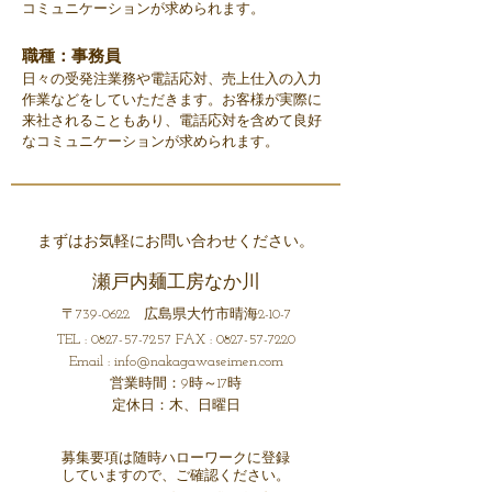
コミュニケーションが求められます。
​職種：事務員
日々の受発注業務や電話応対、売上仕入の入力
作業などをしていただきます。
お客様が実際に
来社されることもあり、電話応対を含めて良好
なコミュニケーションが求められます。
まずはお気軽にお問い合わせください。
瀬戸内麺工房なか川
〒739-0622 広島県
大
竹市晴海2-10-7
TEL :
0827-57-7257
FAX :
0827-57-7220
Email :
info@nakagawaseimen.com
営業時間：9時～17時
定休日：木、日曜日
​募集要項は随時ハローワークに登録
していますので、ご確認ください。