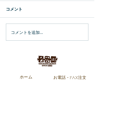
コメント
コメントを追加…
ひろしま夢ぷらざで年越
マツダスタジア
しそばの販売
そばの販売
ホーム
お電話・FAX注文
会社概要
お支払方法
オンラインショップ
配送料金
について
製造工程
特定商取引法に基づ
業務店様向け
く表記