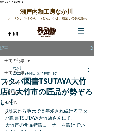
UA-127741596-1
​瀬戸内麺工房なか川
ラーメン、つけめん、うどん、そば、麺菓子の製造販売​
記事
全ての記事
なか川
全ての記事
2022年9月4日
読了時間: 1分
フタバ図書TSUTAYA大竹
イベント
店に大竹市の匠品が勢ぞろ
商品情報
い！
その他
8月末から地元で長年愛され続けるフタ
メディア
バ図書TSUTAYA大竹店さんにて、
大竹市の食品特設コーナーを設けてい