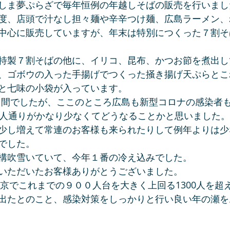
しま夢ぷらざで毎年恒例の年越しそばの販売を行いまし
度、店頭で汁なし担々麺や辛辛つけ麺、広島ラーメン、
中心に販売していますが、年末は特別につくった７割そ
特製７割そばの他に、イリコ、昆布、かつお節を煮出し
、ゴボウの入った手揚げでつくった掻き揚げ天ぷらとこ
と七味の小袋が入っています。
の２日間でしたが、ここのところ広島も新型コロナの感染者
は人通りがかなり少なくてどうなることかと思いました。
少し増えて常連のお客様も来られたりして例年よりは少
でした。
構吹雪いていて、今年１番の冷え込みでした。
いただいたお客様ありがとうございました。
東京でこれまでの９００人台を大きく上回る1300人を超
出たとのこと、感染対策をしっかりと行い良い年の瀬を