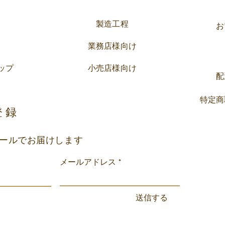
瀬を迎えられそうですかね。 オ
の販
ミクロン株が心配ですが・・・
製造工程
お
今年は帰省される方も多いのかな
と思います。...
業務店様向け
ップ
小売店様向け
配
特定商
登録
ールでお届けします
メールアドレス
送信する